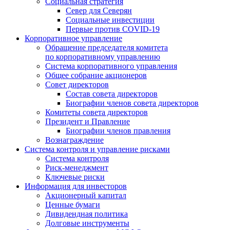
Социальная стратегия
Север для Северян
Социальные инвестиции
Первые против COVID‑19
Корпоративное управление
Обращение председателя комитета
по корпоративному управлению
Система корпоративного управления
Общее собрание акционеров
Совет директоров
Состав совета директоров
Биографии членов совета директоров
Комитеты совета директоров
Президент и Правление
Биографии членов правления
Вознаграждение
Система контроля и управление рисками
Система контроля
Риск-менеджмент
Ключевые риски
Информация для инвесторов
Акционерный капитал
Ценные бумаги
Дивидендная политика
Долговые инструменты