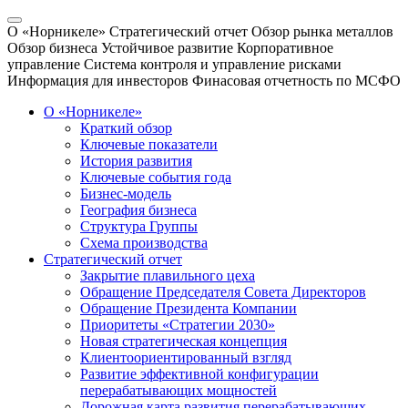
О «Норникеле»
Стратегический отчет
Обзор рынка металлов
Обзор бизнеса
Устойчивое развитие
Корпоративное
управление
Система контроля и управление рисками
Информация для инвесторов
Финасовая отчетность по МСФО
О «Норникеле»
Краткий обзор
Ключевые показатели
История развития
Ключевые события года
Бизнес-модель
География бизнеса
Структура Группы
Схема производства
Стратегический отчет
Закрытие плавильного цеха
Обращение Председателя Совета Директоров
Обращение Президента Компании
Приоритеты «Стратегии 2030»
Новая стратегическая концепция
Клиентоориентированный взгляд
Развитие эффективной конфигурации
перерабатывающих мощностей
Дорожная карта развития перерабатывающих