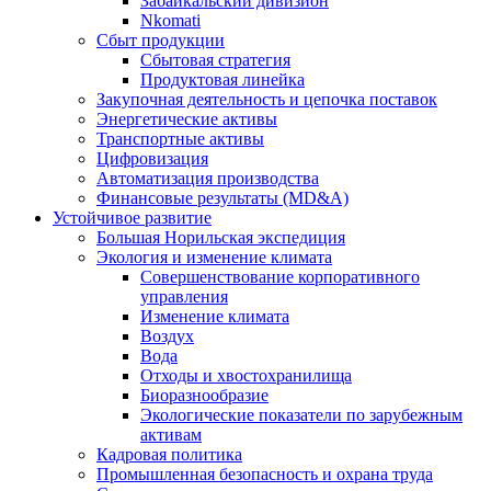
Забайкальский дивизион
Nkomati
Сбыт продукции
Сбытовая стратегия
Продуктовая линейка
Закупочная деятельность и цепочка поставок
Энергетические активы
Транспортные активы
Цифровизация
Автоматизация производства
Финансовые результаты (MD&A)
Устойчивое развитие
Большая Норильская экспедиция
Экология и изменение климата
Совершенствование корпоративного
управления
Изменение климата
Воздух
Вода
Отходы и хвостохранилища
Биоразнообразие
Экологические показатели по зарубежным
активам
Кадровая политика
Промышленная безопасность и охрана труда