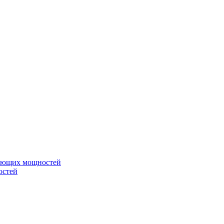
вающих мощностей
остей