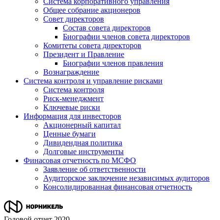
Система корпоративного управления
Общее собрание акционеров
Совет директоров
Состав совета директоров
Биографии членов совета директоров
Комитеты совета директоров
Президент и Правление
Биографии членов правления
Вознаграждение
Система контроля и управление рисками
Система контроля
Риск-менеджмент
Ключевые риски
Информация для инвесторов
Акционерный капитал
Ценные бумаги
Дивидендная политика
Долговые инструменты
Финасовая отчетность по МСФО
Заявление об ответственности
Аудиторское заключение независимых аудиторов
Консолидированная финансовая отчетность
Годовой отчет 2020