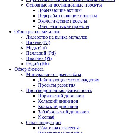
Основные инвестиционные проекты
Добывающие активы
Перерабатывающие проекты
Экологические проекты
Энергетические проекты
Обзор рынка металлов
Лидерство на рынке металлов
Никель (Ni)
Медь (Cu)
Палладий (Pd)
Платина (Pt)
Родий (Rh)
Обзор бизнеса
Минерально-сырьевая база
Действующие месторождения
Проекты развития
Производственная деятельность
Норильский дивизион
Кольский дивизион
Кольский дивизион
Забайкальский дивизион
Nkomati
Сбыт продукции
Сбытовая стратегия