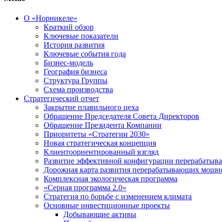
О «Норникеле»
Краткий обзор
Ключевые показатели
История развития
Ключевые события года
Бизнес-модель
География бизнеса
Структура Группы
Схема производства
Стратегический отчет
Закрытие плавильного цеха
Обращение Председателя Совета Директоров
Обращение Президента Компании
Приоритеты «Стратегии 2030»
Новая стратегическая концепция
Клиентоориентированный взгляд
Развитие эффективной конфигурации перерабаты
Дорожная карта развития перерабатывающих мощн
Комплексная экологическая программа
«Серная программа 2.0»
Стратегия по борьбе с изменением климата
Основные инвестиционные проекты
Добывающие активы