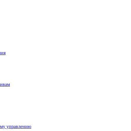
ния
тивам
ому управлению