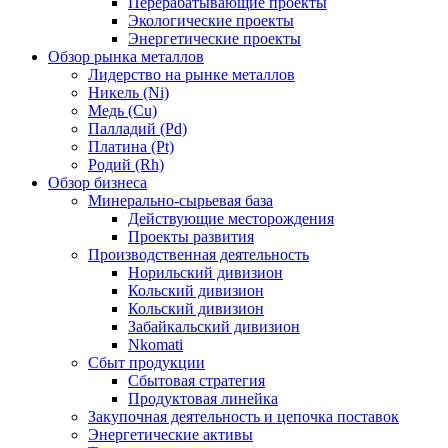
Перерабатывающие проекты
Экологические проекты
Энергетические проекты
Обзор рынка металлов
Лидерство на рынке металлов
Никель (Ni)
Медь (Cu)
Палладий (Pd)
Платина (Pt)
Родий (Rh)
Обзор бизнеса
Минерально-сырьевая база
Действующие месторождения
Проекты развития
Производственная деятельность
Норильский дивизион
Кольский дивизион
Кольский дивизион
Забайкальский дивизион
Nkomati
Сбыт продукции
Сбытовая стратегия
Продуктовая линейка
Закупочная деятельность и цепочка поставок
Энергетические активы