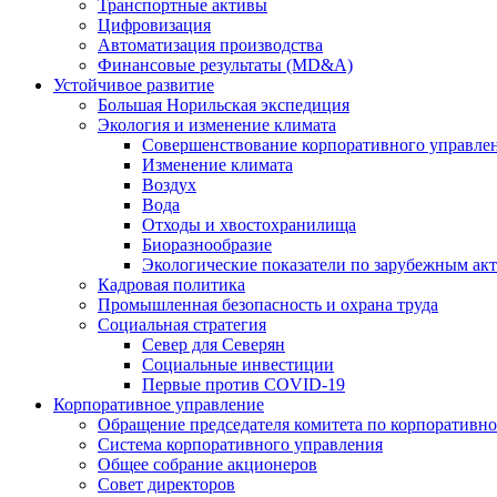
Транспортные активы
Цифровизация
Автоматизация производства
Финансовые результаты (MD&A)
Устойчивое развитие
Большая Норильская экспедиция
Экология и изменение климата
Совершенствование корпоративного управле
Изменение климата
Воздух
Вода
Отходы и хвостохранилища
Биоразнообразие
Экологические показатели по зарубежным ак
Кадровая политика
Промышленная безопасность и охрана труда
Социальная стратегия
Север для Северян
Социальные инвестиции
Первые против COVID‑19
Корпоративное управление
Обращение председателя комитета по корпоративн
Система корпоративного управления
Общее собрание акционеров
Совет директоров