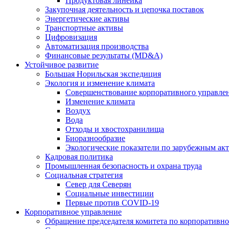
Продуктовая линейка
Закупочная деятельность и цепочка поставок
Энергетические активы
Транспортные активы
Цифровизация
Автоматизация производства
Финансовые результаты (MD&A)
Устойчивое развитие
Большая Норильская экспедиция
Экология и изменение климата
Совершенствование корпоративного управле
Изменение климата
Воздух
Вода
Отходы и хвостохранилища
Биоразнообразие
Экологические показатели по зарубежным ак
Кадровая политика
Промышленная безопасность и охрана труда
Социальная стратегия
Север для Северян
Социальные инвестиции
Первые против COVID‑19
Корпоративное управление
Обращение председателя комитета по корпоративн