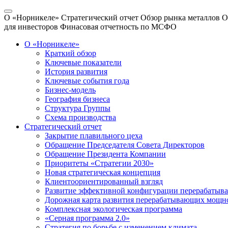
О «Норникеле»
Стратегический отчет
Обзор рынка металлов
О
для инвесторов
Финасовая отчетность по МСФО
О «Норникеле»
Краткий обзор
Ключевые показатели
История развития
Ключевые события года
Бизнес-модель
География бизнеса
Структура Группы
Схема производства
Стратегический отчет
Закрытие плавильного цеха
Обращение Председателя Совета Директоров
Обращение Президента Компании
Приоритеты «Стратегии 2030»
Новая стратегическая концепция
Клиентоориентированный взгляд
Развитие эффективной конфигурации перерабаты
Дорожная карта развития перерабатывающих мощн
Комплексная экологическая программа
«Серная программа 2.0»
Стратегия по борьбе с изменением климата