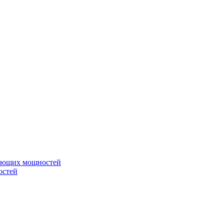
вающих мощностей
остей