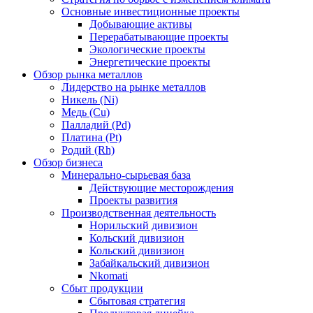
Основные инвестиционные проекты
Добывающие активы
Перерабатывающие проекты
Экологические проекты
Энергетические проекты
Обзор рынка металлов
Лидерство на рынке металлов
Никель (Ni)
Медь (Cu)
Палладий (Pd)
Платина (Pt)
Родий (Rh)
Обзор бизнеса
Минерально-сырьевая база
Действующие месторождения
Проекты развития
Производственная деятельность
Норильский дивизион
Кольский дивизион
Кольский дивизион
Забайкальский дивизион
Nkomati
Сбыт продукции
Сбытовая стратегия