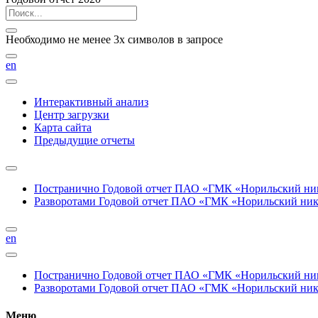
Необходимо не менее 3х символов в запросе
en
Интерактивный анализ
Центр загрузки
Карта сайта
Предыдущие отчеты
Постранично
Годовой отчет ПАО «ГМК «Норильский нике
Разворотами
Годовой отчет ПАО «ГМК «Норильский никел
en
Постранично
Годовой отчет ПАО «ГМК «Норильский нике
Разворотами
Годовой отчет ПАО «ГМК «Норильский никел
Меню