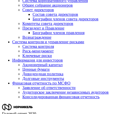
Система корпоративного управления
Общее собрание акционеров
Совет директоров
Состав совета директоров
Биографии членов совета директоров
Комитеты совета директоров
Президент и Правление
Биографии членов правления
Вознаграждение
Система контроля и управление рисками
Система контроля
Риск-менеджмент
Ключевые риски
Информация для инвесторов
Акционерный капитал
Ценные бумаги
Дивидендная политика
Долговые инструменты
Финасовая отчетность по МСФО
Заявление об ответственности
Аудиторское заключение независимых аудиторов
Консолидированная финансовая отчетность
Годовой отчет 2020