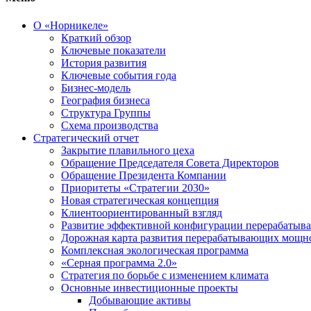
О «Норникеле»
Краткий обзор
Ключевые показатели
История развития
Ключевые события года
Бизнес-модель
География бизнеса
Структура Группы
Схема производства
Стратегический отчет
Закрытие плавильного цеха
Обращение Председателя Совета Директоров
Обращение Президента Компании
Приоритеты «Стратегии 2030»
Новая стратегическая концепция
Клиентоориентированный взгляд
Развитие эффективной конфигурации перерабаты
Дорожная карта развития перерабатывающих мощн
Комплексная экологическая программа
«Серная программа 2.0»
Стратегия по борьбе с изменением климата
Основные инвестиционные проекты
Добывающие активы