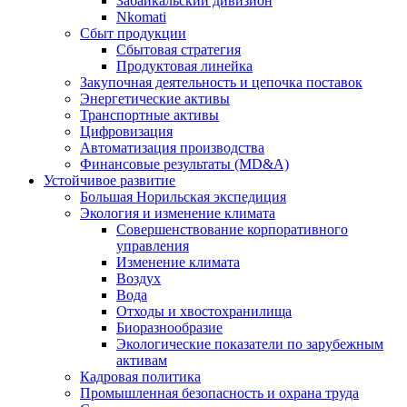
Забайкальский дивизион
Nkomati
Сбыт продукции
Сбытовая стратегия
Продуктовая линейка
Закупочная деятельность и цепочка поставок
Энергетические активы
Транспортные активы
Цифровизация
Автоматизация производства
Финансовые результаты (MD&A)
Устойчивое развитие
Большая Норильская экспедиция
Экология и изменение климата
Совершенствование корпоративного
управления
Изменение климата
Воздух
Вода
Отходы и хвостохранилища
Биоразнообразие
Экологические показатели по зарубежным
активам
Кадровая политика
Промышленная безопасность и охрана труда