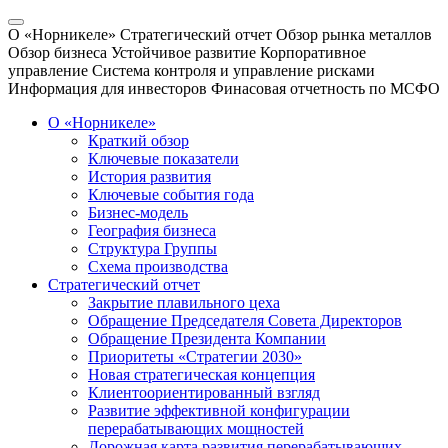
О «Норникеле»
Стратегический отчет
Обзор рынка металлов
Обзор бизнеса
Устойчивое развитие
Корпоративное
управление
Система контроля и управление рисками
Информация для инвесторов
Финасовая отчетность по МСФО
О «Норникеле»
Краткий обзор
Ключевые показатели
История развития
Ключевые события года
Бизнес-модель
География бизнеса
Структура Группы
Схема производства
Стратегический отчет
Закрытие плавильного цеха
Обращение Председателя Совета Директоров
Обращение Президента Компании
Приоритеты «Стратегии 2030»
Новая стратегическая концепция
Клиентоориентированный взгляд
Развитие эффективной конфигурации
перерабатывающих мощностей
Дорожная карта развития перерабатывающих