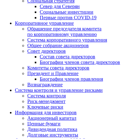
Социальная стратегия
Север для Северян
Социальные инвестиции
Первые против COVID‑19
Корпоративное управление
Обращение председателя комитета
по корпоративному управлению
Система корпоративного управления
Общее собрание акционеров
Совет директоров
Состав совета директоров
Биографии членов совета директоров
Комитеты совета директоров
Президент и Правление
Биографии членов правления
Вознаграждение
Система контроля и управление рисками
Система контроля
Риск-менеджмент
Ключевые риски
Информация для инвесторов
Акционерный капитал
Ценные бумаги
Дивидендная политика
Долговые инструменты