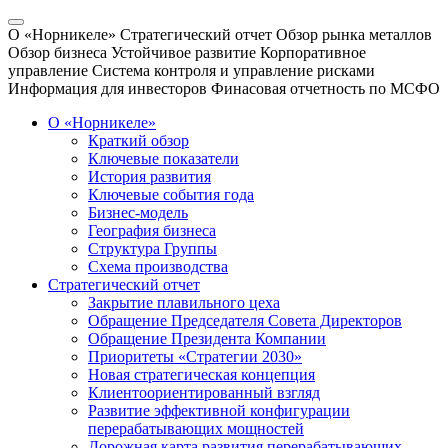
О «Норникеле»
Стратегический отчет
Обзор рынка металлов
Обзор бизнеса
Устойчивое развитие
Корпоративное
управление
Система контроля и управление рисками
Информация для инвесторов
Финасовая отчетность по МСФО
О «Норникеле»
Краткий обзор
Ключевые показатели
История развития
Ключевые события года
Бизнес-модель
География бизнеса
Структура Группы
Схема производства
Стратегический отчет
Закрытие плавильного цеха
Обращение Председателя Совета Директоров
Обращение Президента Компании
Приоритеты «Стратегии 2030»
Новая стратегическая концепция
Клиентоориентированный взгляд
Развитие эффективной конфигурации
перерабатывающих мощностей
Дорожная карта развития перерабатывающих