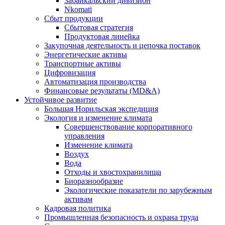
Забайкальский дивизион
Nkomati
Сбыт продукции
Сбытовая стратегия
Продуктовая линейка
Закупочная деятельность и цепочка поставок
Энергетические активы
Транспортные активы
Цифровизация
Автоматизация производства
Финансовые результаты (MD&A)
Устойчивое развитие
Большая Норильская экспедиция
Экология и изменение климата
Совершенствование корпоративного
управления
Изменение климата
Воздух
Вода
Отходы и хвостохранилища
Биоразнообразие
Экологические показатели по зарубежным
активам
Кадровая политика
Промышленная безопасность и охрана труда