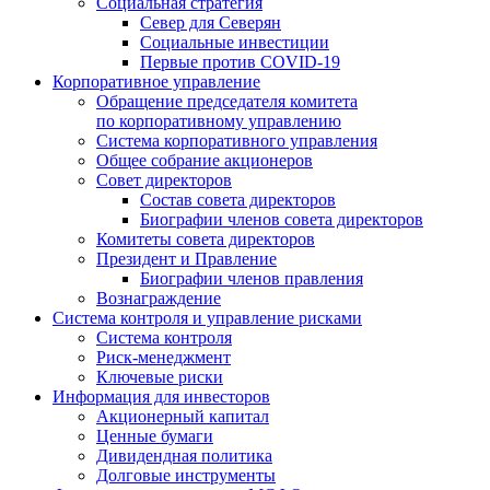
Социальная стратегия
Север для Северян
Социальные инвестиции
Первые против COVID‑19
Корпоративное управление
Обращение председателя комитета
по корпоративному управлению
Система корпоративного управления
Общее собрание акционеров
Совет директоров
Состав совета директоров
Биографии членов совета директоров
Комитеты совета директоров
Президент и Правление
Биографии членов правления
Вознаграждение
Система контроля и управление рисками
Система контроля
Риск-менеджмент
Ключевые риски
Информация для инвесторов
Акционерный капитал
Ценные бумаги
Дивидендная политика
Долговые инструменты