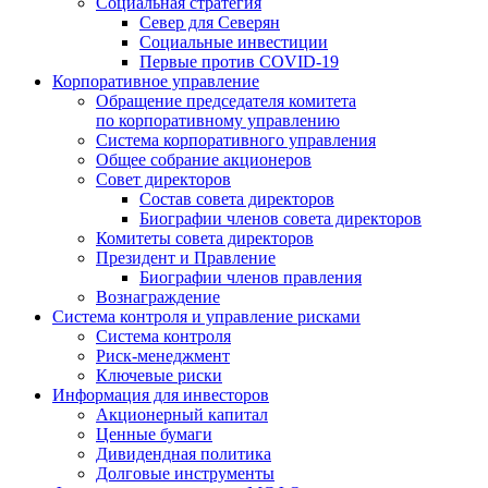
Социальная стратегия
Север для Северян
Социальные инвестиции
Первые против COVID‑19
Корпоративное управление
Обращение председателя комитета
по корпоративному управлению
Система корпоративного управления
Общее собрание акционеров
Совет директоров
Состав совета директоров
Биографии членов совета директоров
Комитеты совета директоров
Президент и Правление
Биографии членов правления
Вознаграждение
Система контроля и управление рисками
Система контроля
Риск-менеджмент
Ключевые риски
Информация для инвесторов
Акционерный капитал
Ценные бумаги
Дивидендная политика
Долговые инструменты