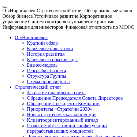
О «Норникеле»
Стратегический отчет
Обзор рынка металлов
Обзор бизнеса
Устойчивое развитие
Корпоративное
управление
Система контроля и управление рисками
Информация для инвесторов
Финасовая отчетность по МСФО
О «Норникеле»
Краткий обзор
Ключевые показатели
История развития
Ключевые события года
Бизнес-модель
География бизнеса
Структура Группы
Схема производства
Стратегический отчет
Закрытие плавильного цеха
Обращение Председателя Совета Директоров
Обращение Президента Компании
Приоритеты «Стратегии 2030»
Новая стратегическая концепция
Клиентоориентированный взгляд
Развитие эффективной конфигурации
перерабатывающих мощностей
Дорожная карта развития перерабатывающих