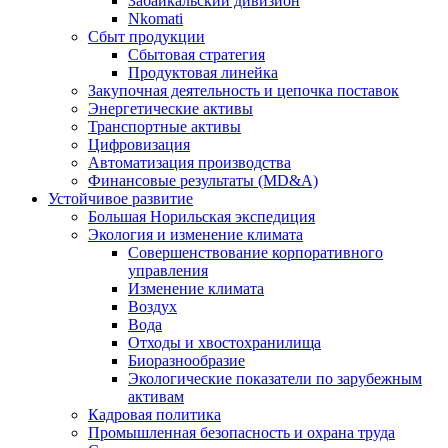
Забайкальский дивизион
Nkomati
Сбыт продукции
Сбытовая стратегия
Продуктовая линейка
Закупочная деятельность и цепочка поставок
Энергетические активы
Транспортные активы
Цифровизация
Автоматизация производства
Финансовые результаты (MD&A)
Устойчивое развитие
Большая Норильская экспедиция
Экология и изменение климата
Совершенствование корпоративного
управления
Изменение климата
Воздух
Вода
Отходы и хвостохранилища
Биоразнообразие
Экологические показатели по зарубежным
активам
Кадровая политика
Промышленная безопасность и охрана труда