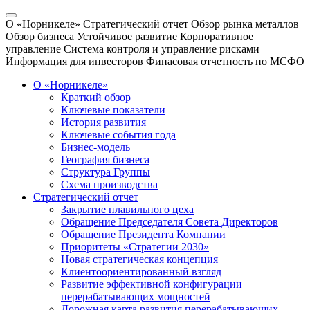
О «Норникеле»
Стратегический отчет
Обзор рынка металлов
Обзор бизнеса
Устойчивое развитие
Корпоративное
управление
Система контроля и управление рисками
Информация для инвесторов
Финасовая отчетность по МСФО
О «Норникеле»
Краткий обзор
Ключевые показатели
История развития
Ключевые события года
Бизнес-модель
География бизнеса
Структура Группы
Схема производства
Стратегический отчет
Закрытие плавильного цеха
Обращение Председателя Совета Директоров
Обращение Президента Компании
Приоритеты «Стратегии 2030»
Новая стратегическая концепция
Клиентоориентированный взгляд
Развитие эффективной конфигурации
перерабатывающих мощностей
Дорожная карта развития перерабатывающих