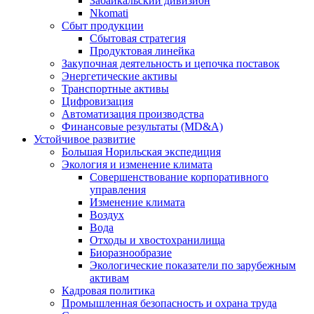
Забайкальский дивизион
Nkomati
Сбыт продукции
Сбытовая стратегия
Продуктовая линейка
Закупочная деятельность и цепочка поставок
Энергетические активы
Транспортные активы
Цифровизация
Автоматизация производства
Финансовые результаты (MD&A)
Устойчивое развитие
Большая Норильская экспедиция
Экология и изменение климата
Совершенствование корпоративного
управления
Изменение климата
Воздух
Вода
Отходы и хвостохранилища
Биоразнообразие
Экологические показатели по зарубежным
активам
Кадровая политика
Промышленная безопасность и охрана труда