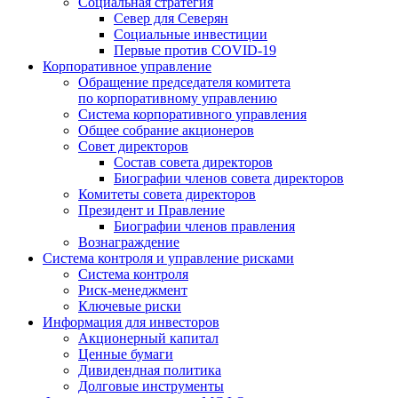
Социальная стратегия
Север для Северян
Социальные инвестиции
Первые против COVID‑19
Корпоративное управление
Обращение председателя комитета
по корпоративному управлению
Система корпоративного управления
Общее собрание акционеров
Совет директоров
Состав совета директоров
Биографии членов совета директоров
Комитеты совета директоров
Президент и Правление
Биографии членов правления
Вознаграждение
Система контроля и управление рисками
Система контроля
Риск-менеджмент
Ключевые риски
Информация для инвесторов
Акционерный капитал
Ценные бумаги
Дивидендная политика
Долговые инструменты