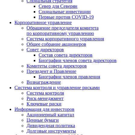
Социальная стратегия
Север для Северян
Социальные инвестиции
Первые против COVID‑19
Корпоративное управление
Обращение председателя комитета
по корпоративному управлению
Система корпоративного управления
Общее собрание акционеров
Совет директоров
Состав совета директоров
Биографии членов совета директоров
Комитеты совета директоров
Президент и Правление
Биографии членов правления
Вознаграждение
Система контроля и управление рисками
Система контроля
Риск-менеджмент
Ключевые риски
Информация для инвесторов
Акционерный капитал
Ценные бумаги
Дивидендная политика
Долговые инструменты