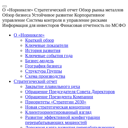
О «Норникеле»
Стратегический отчет
Обзор рынка металлов
Обзор бизнеса
Устойчивое развитие
Корпоративное
управление
Система контроля и управление рисками
Информация для инвесторов
Финасовая отчетность по МСФО
О «Норникеле»
Краткий обзор
Ключевые показатели
История развития
Ключевые события года
Бизнес-модель
География бизнеса
Структура Группы
Схема производства
Стратегический отчет
Закрытие плавильного цеха
Обращение Председателя Совета Директоров
Обращение Президента Компании
Приоритеты «Стратегии 2030»
Новая стратегическая концепция
Клиентоориентированный взгляд
Развитие эффективной конфигурации
перерабатывающих мощностей
Дорожная карта развития перерабатывающих