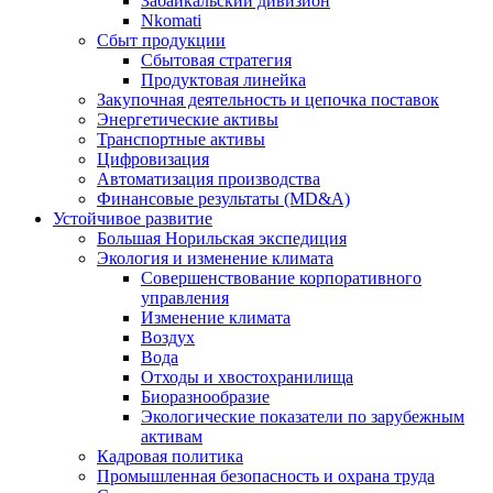
Забайкальский дивизион
Nkomati
Сбыт продукции
Сбытовая стратегия
Продуктовая линейка
Закупочная деятельность и цепочка поставок
Энергетические активы
Транспортные активы
Цифровизация
Автоматизация производства
Финансовые результаты (MD&A)
Устойчивое развитие
Большая Норильская экспедиция
Экология и изменение климата
Совершенствование корпоративного
управления
Изменение климата
Воздух
Вода
Отходы и хвостохранилища
Биоразнообразие
Экологические показатели по зарубежным
активам
Кадровая политика
Промышленная безопасность и охрана труда