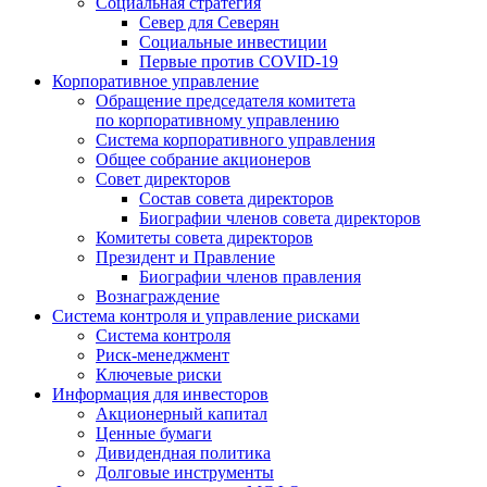
Социальная стратегия
Север для Северян
Социальные инвестиции
Первые против COVID‑19
Корпоративное управление
Обращение председателя комитета
по корпоративному управлению
Система корпоративного управления
Общее собрание акционеров
Совет директоров
Состав совета директоров
Биографии членов совета директоров
Комитеты совета директоров
Президент и Правление
Биографии членов правления
Вознаграждение
Система контроля и управление рисками
Система контроля
Риск-менеджмент
Ключевые риски
Информация для инвесторов
Акционерный капитал
Ценные бумаги
Дивидендная политика
Долговые инструменты