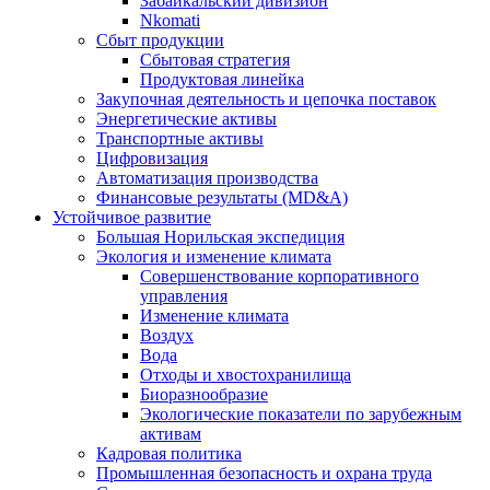
Забайкальский дивизион
Nkomati
Сбыт продукции
Сбытовая стратегия
Продуктовая линейка
Закупочная деятельность и цепочка поставок
Энергетические активы
Транспортные активы
Цифровизация
Автоматизация производства
Финансовые результаты (MD&A)
Устойчивое развитие
Большая Норильская экспедиция
Экология и изменение климата
Совершенствование корпоративного
управления
Изменение климата
Воздух
Вода
Отходы и хвостохранилища
Биоразнообразие
Экологические показатели по зарубежным
активам
Кадровая политика
Промышленная безопасность и охрана труда