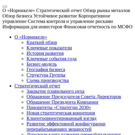
О «Норникеле»
Стратегический отчет
Обзор рынка металлов
Обзор бизнеса
Устойчивое развитие
Корпоративное
управление
Система контроля и управление рисками
Информация для инвесторов
Финасовая отчетность по МСФО
О «Норникеле»
Краткий обзор
Ключевые показатели
История развития
Ключевые события года
Бизнес-модель
География бизнеса
Структура Группы
Схема производства
Стратегический отчет
Закрытие плавильного цеха
Обращение Председателя Совета Директоров
Обращение Президента Компании
Приоритеты «Стратегии 2030»
Новая стратегическая концепция
Клиентоориентированный взгляд
Развитие эффективной конфигурации
перерабатывающих мощностей
Дорожная карта развития перерабатывающих