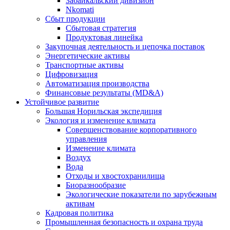
Забайкальский дивизион
Nkomati
Сбыт продукции
Сбытовая стратегия
Продуктовая линейка
Закупочная деятельность и цепочка поставок
Энергетические активы
Транспортные активы
Цифровизация
Автоматизация производства
Финансовые результаты (MD&A)
Устойчивое развитие
Большая Норильская экспедиция
Экология и изменение климата
Совершенствование корпоративного
управления
Изменение климата
Воздух
Вода
Отходы и хвостохранилища
Биоразнообразие
Экологические показатели по зарубежным
активам
Кадровая политика
Промышленная безопасность и охрана труда