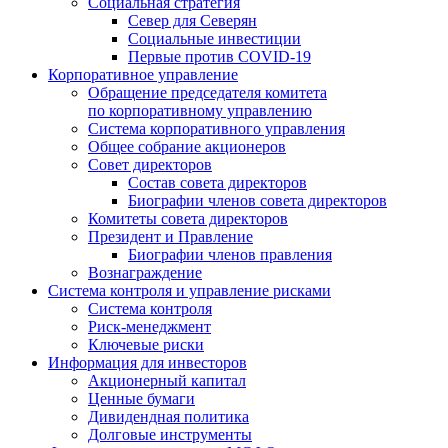
Социальная стратегия
Север для Северян
Социальные инвестиции
Первые против COVID‑19
Корпоративное управление
Обращение председателя комитета
по корпоративному управлению
Система корпоративного управления
Общее собрание акционеров
Совет директоров
Состав совета директоров
Биографии членов совета директоров
Комитеты совета директоров
Президент и Правление
Биографии членов правления
Вознаграждение
Система контроля и управление рисками
Система контроля
Риск-менеджмент
Ключевые риски
Информация для инвесторов
Акционерный капитал
Ценные бумаги
Дивидендная политика
Долговые инструменты