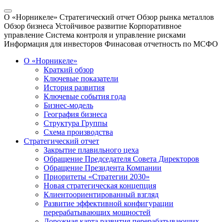
О «Норникеле»
Стратегический отчет
Обзор рынка металлов
Обзор бизнеса
Устойчивое развитие
Корпоративное
управление
Система контроля и управление рисками
Информация для инвесторов
Финасовая отчетность по МСФО
О «Норникеле»
Краткий обзор
Ключевые показатели
История развития
Ключевые события года
Бизнес-модель
География бизнеса
Структура Группы
Схема производства
Стратегический отчет
Закрытие плавильного цеха
Обращение Председателя Совета Директоров
Обращение Президента Компании
Приоритеты «Стратегии 2030»
Новая стратегическая концепция
Клиентоориентированный взгляд
Развитие эффективной конфигурации
перерабатывающих мощностей
Дорожная карта развития перерабатывающих