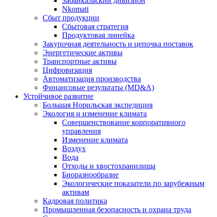
Забайкальский дивизион
Nkomati
Сбыт продукции
Сбытовая стратегия
Продуктовая линейка
Закупочная деятельность и цепочка поставок
Энергетические активы
Транспортные активы
Цифровизация
Автоматизация производства
Финансовые результаты (MD&A)
Устойчивое развитие
Большая Норильская экспедиция
Экология и изменение климата
Совершенствование корпоративного
управления
Изменение климата
Воздух
Вода
Отходы и хвостохранилища
Биоразнообразие
Экологические показатели по зарубежным
активам
Кадровая политика
Промышленная безопасность и охрана труда