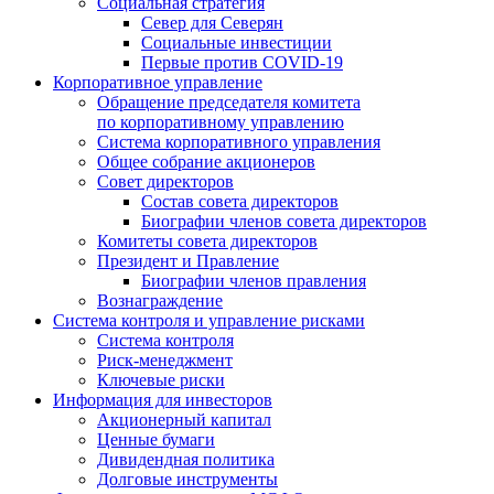
Социальная стратегия
Север для Северян
Социальные инвестиции
Первые против COVID‑19
Корпоративное управление
Обращение председателя комитета
по корпоративному управлению
Система корпоративного управления
Общее собрание акционеров
Совет директоров
Состав совета директоров
Биографии членов совета директоров
Комитеты совета директоров
Президент и Правление
Биографии членов правления
Вознаграждение
Система контроля и управление рисками
Система контроля
Риск-менеджмент
Ключевые риски
Информация для инвесторов
Акционерный капитал
Ценные бумаги
Дивидендная политика
Долговые инструменты