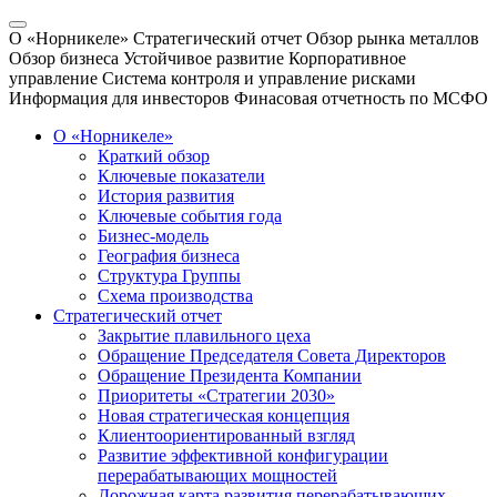
О «Норникеле»
Стратегический отчет
Обзор рынка металлов
Обзор бизнеса
Устойчивое развитие
Корпоративное
управление
Система контроля и управление рисками
Информация для инвесторов
Финасовая отчетность по МСФО
О «Норникеле»
Краткий обзор
Ключевые показатели
История развития
Ключевые события года
Бизнес-модель
География бизнеса
Структура Группы
Схема производства
Стратегический отчет
Закрытие плавильного цеха
Обращение Председателя Совета Директоров
Обращение Президента Компании
Приоритеты «Стратегии 2030»
Новая стратегическая концепция
Клиентоориентированный взгляд
Развитие эффективной конфигурации
перерабатывающих мощностей
Дорожная карта развития перерабатывающих