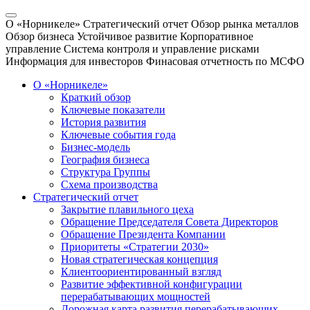
О «Норникеле»
Стратегический отчет
Обзор рынка металлов
Обзор бизнеса
Устойчивое развитие
Корпоративное
управление
Система контроля и управление рисками
Информация для инвесторов
Финасовая отчетность по МСФО
О «Норникеле»
Краткий обзор
Ключевые показатели
История развития
Ключевые события года
Бизнес-модель
География бизнеса
Структура Группы
Схема производства
Стратегический отчет
Закрытие плавильного цеха
Обращение Председателя Совета Директоров
Обращение Президента Компании
Приоритеты «Стратегии 2030»
Новая стратегическая концепция
Клиентоориентированный взгляд
Развитие эффективной конфигурации
перерабатывающих мощностей
Дорожная карта развития перерабатывающих