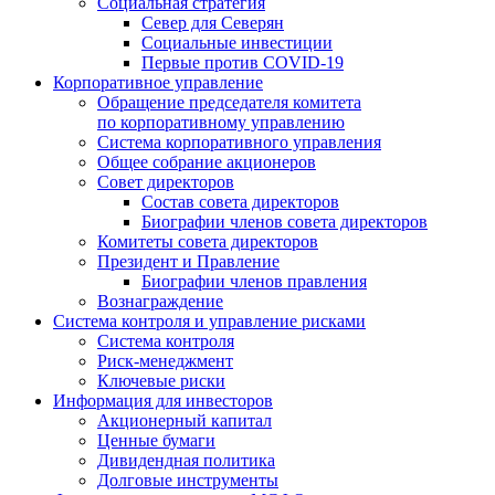
Социальная стратегия
Север для Северян
Социальные инвестиции
Первые против COVID‑19
Корпоративное управление
Обращение председателя комитета
по корпоративному управлению
Система корпоративного управления
Общее собрание акционеров
Совет директоров
Состав совета директоров
Биографии членов совета директоров
Комитеты совета директоров
Президент и Правление
Биографии членов правления
Вознаграждение
Система контроля и управление рисками
Система контроля
Риск-менеджмент
Ключевые риски
Информация для инвесторов
Акционерный капитал
Ценные бумаги
Дивидендная политика
Долговые инструменты