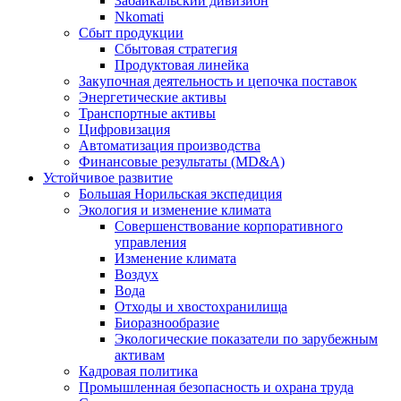
Забайкальский дивизион
Nkomati
Сбыт продукции
Сбытовая стратегия
Продуктовая линейка
Закупочная деятельность и цепочка поставок
Энергетические активы
Транспортные активы
Цифровизация
Автоматизация производства
Финансовые результаты (MD&A)
Устойчивое развитие
Большая Норильская экспедиция
Экология и изменение климата
Совершенствование корпоративного
управления
Изменение климата
Воздух
Вода
Отходы и хвостохранилища
Биоразнообразие
Экологические показатели по зарубежным
активам
Кадровая политика
Промышленная безопасность и охрана труда