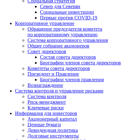
Социальная стратегия
Север для Северян
Социальные инвестиции
Первые против COVID‑19
Корпоративное управление
Обращение председателя комитета
по корпоративному управлению
Система корпоративного управления
Общее собрание акционеров
Совет директоров
Состав совета директоров
Биографии членов совета директоров
Комитеты совета директоров
Президент и Правление
Биографии членов правления
Вознаграждение
Система контроля и управление рисками
Система контроля
Риск-менеджмент
Ключевые риски
Информация для инвесторов
Акционерный капитал
Ценные бумаги
Дивидендная политика
Долговые инструменты