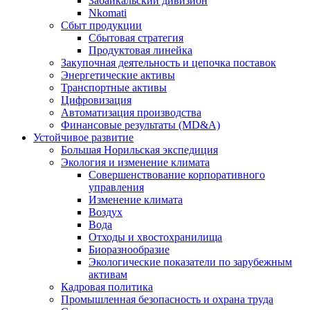
Забайкальский дивизион
Nkomati
Сбыт продукции
Сбытовая стратегия
Продуктовая линейка
Закупочная деятельность и цепочка поставок
Энергетические активы
Транспортные активы
Цифровизация
Автоматизация производства
Финансовые результаты (MD&A)
Устойчивое развитие
Большая Норильская экспедиция
Экология и изменение климата
Совершенствование корпоративного
управления
Изменение климата
Воздух
Вода
Отходы и хвостохранилища
Биоразнообразие
Экологические показатели по зарубежным
активам
Кадровая политика
Промышленная безопасность и охрана труда