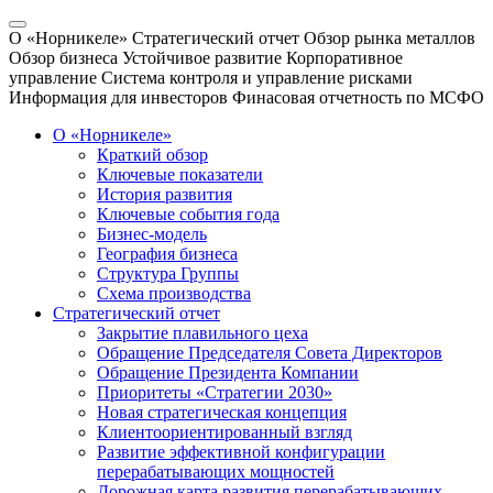
О «Норникеле»
Стратегический отчет
Обзор рынка металлов
Обзор бизнеса
Устойчивое развитие
Корпоративное
управление
Система контроля и управление рисками
Информация для инвесторов
Финасовая отчетность по МСФО
О «Норникеле»
Краткий обзор
Ключевые показатели
История развития
Ключевые события года
Бизнес-модель
География бизнеса
Структура Группы
Схема производства
Стратегический отчет
Закрытие плавильного цеха
Обращение Председателя Совета Директоров
Обращение Президента Компании
Приоритеты «Стратегии 2030»
Новая стратегическая концепция
Клиентоориентированный взгляд
Развитие эффективной конфигурации
перерабатывающих мощностей
Дорожная карта развития перерабатывающих