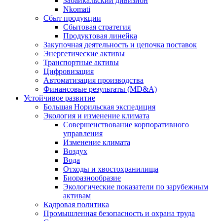
Забайкальский дивизион
Nkomati
Сбыт продукции
Сбытовая стратегия
Продуктовая линейка
Закупочная деятельность и цепочка поставок
Энергетические активы
Транспортные активы
Цифровизация
Автоматизация производства
Финансовые результаты (MD&A)
Устойчивое развитие
Большая Норильская экспедиция
Экология и изменение климата
Совершенствование корпоративного
управления
Изменение климата
Воздух
Вода
Отходы и хвостохранилища
Биоразнообразие
Экологические показатели по зарубежным
активам
Кадровая политика
Промышленная безопасность и охрана труда