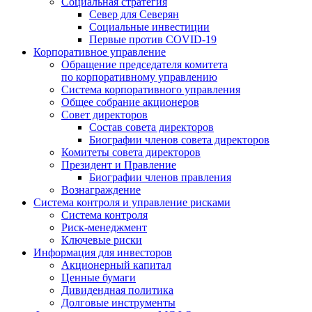
Социальная стратегия
Север для Северян
Социальные инвестиции
Первые против COVID‑19
Корпоративное управление
Обращение председателя комитета
по корпоративному управлению
Система корпоративного управления
Общее собрание акционеров
Совет директоров
Состав совета директоров
Биографии членов совета директоров
Комитеты совета директоров
Президент и Правление
Биографии членов правления
Вознаграждение
Система контроля и управление рисками
Система контроля
Риск-менеджмент
Ключевые риски
Информация для инвесторов
Акционерный капитал
Ценные бумаги
Дивидендная политика
Долговые инструменты