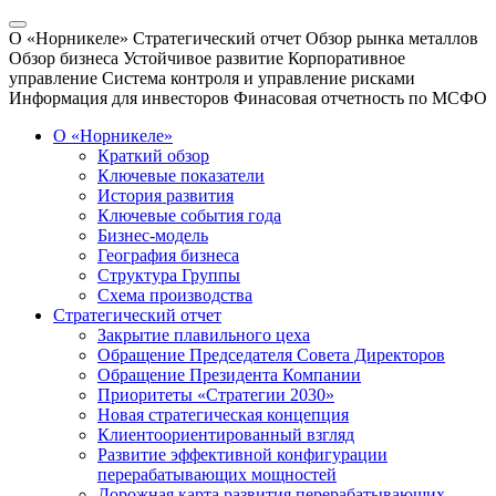
О «Норникеле»
Стратегический отчет
Обзор рынка металлов
Обзор бизнеса
Устойчивое развитие
Корпоративное
управление
Система контроля и управление рисками
Информация для инвесторов
Финасовая отчетность по МСФО
О «Норникеле»
Краткий обзор
Ключевые показатели
История развития
Ключевые события года
Бизнес-модель
География бизнеса
Структура Группы
Схема производства
Стратегический отчет
Закрытие плавильного цеха
Обращение Председателя Совета Директоров
Обращение Президента Компании
Приоритеты «Стратегии 2030»
Новая стратегическая концепция
Клиентоориентированный взгляд
Развитие эффективной конфигурации
перерабатывающих мощностей
Дорожная карта развития перерабатывающих